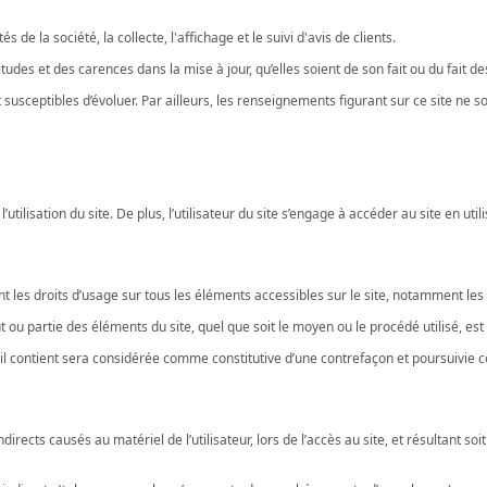
de la société, la collecte, l'affichage et le suivi d'avis de clients.
es et des carences dans la mise à jour, qu’elles soient de son fait ou du fait des
nt susceptibles d’évoluer. Par ailleurs, les renseignements figurant sur ce site ne
tilisation du site. De plus, l’utilisateur du site s’engage à accéder au site en ut
ent les droits d’usage sur tous les éléments accessibles sur le site, notamment les 
 ou partie des éléments du site, quel que soit le moyen ou le procédé utilisé, est i
’il contient sera considérée comme constitutive d’une contrefaçon et poursuivie 
cts causés au matériel de l’utilisateur, lors de l’accès au site, et résultant soit