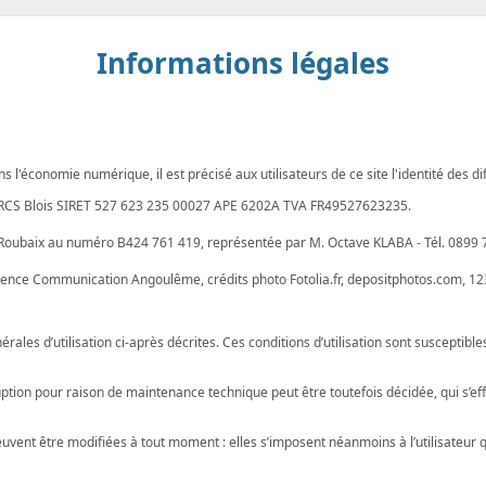
Informations légales
ns l'économie numérique, il est précisé aux utilisateurs de ce site l'identité des di
ce, RCS Blois SIRET 527 623 235 00027 APE 6202A TVA FR49527623235.
Roubaix au numéro B424 761 419, représentée par M. Octave KLABA - Tél. 0899 
Agence Communication Angoulême, crédits photo Fotolia.fr, depositphotos.com, 12
énérales d’utilisation ci-après décrites. Ces conditions d’utilisation sont susceptib
ption pour raison de maintenance technique peut être toutefois décidée, qui s’e
vent être modifiées à tout moment : elles s’imposent néanmoins à l’utilisateur qui