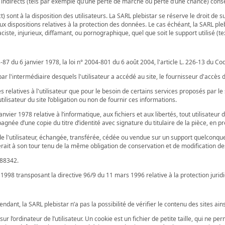
rects (tels par exemple qu’une perte de marché ou perte d’une chance) consécuti
t) sont à la disposition des utilisateurs. La SARL plebistar se réserve le droit 
aux dispositions relatives à la protection des données. Le cas échéant, la SARL pl
ciste, injurieux, diffamant, ou pornographique, quel que soit le support utilisé (t
7 du 6 janvier 1978, la loi n° 2004-801 du 6 août 2004, l'article L. 226-13 du C
 par l'intermédiaire desquels l'utilisateur a accédé au site, le fournisseur d'accès de 
 relatives à l'utilisateur que pour le besoin de certains services proposés par le 
tilisateur du site l’obligation ou non de fournir ces informations.
vier 1978 relative à l’informatique, aux fichiers et aux libertés, tout utilisateur 
ée d’une copie du titre d’identité avec signature du titulaire de la pièce, en pr
 de l'utilisateur, échangée, transférée, cédée ou vendue sur un support quelconque
rait à son tour tenu de la même obligation de conservation et de modification des d
588342.
t 1998 transposant la directive 96/9 du 11 mars 1996 relative à la protection jur
ndant, la SARL plebistar n’a pas la possibilité de vérifier le contenu des sites ai
ur l’ordinateur de l’utilisateur. Un cookie est un fichier de petite taille, qui ne per