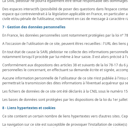
La SARL plebistar ne pourra également être tenue responsable des dommages indi
Des espaces interactifs (possibilité de poser des questions dans l’espace contac
espace qui contreviendrait à la législation applicable en France, en particulier 
civile et/ou pénale de l’utilisateur, notamment en cas de message à caractère ra
7 - Gestion des données personnelles
En France, les données personnelles sont notamment protégées par la loi n° 78-8
A l'occasion de l'utilisation de ce site, peuvent êtres recueillies : l'URL des liens
En tout état de cause la SARL plebistar ne collecte des informations personnelles
notamment lorsqu'il procède par lui-même à leur saisie. Il est alors précisé à l'u
Conformément aux dispositions des articles 38 et suivants de la loi 78-17 du 6 jan
personnelles le concernant, en effectuant sa demande écrite et signée, accompagn
Aucune information personnelle de l'utilisateur de ce site n'est publiée à l'insu
permettrait la transmission des dites informations à l'éventuel acquéreur qui se
Les fichiers de données de ce site ont été déclarés à la CNIL sous le numéro 1
Les bases de données sont protégées par les dispositions de la loi du 1er juille
8 - Liens hypertextes et cookies
Ce site contient un certain nombre de liens hypertextes vers d’autres sites. Cepe
La navigation sur ce site est susceptible de provoquer l’installation de cookie(s) s