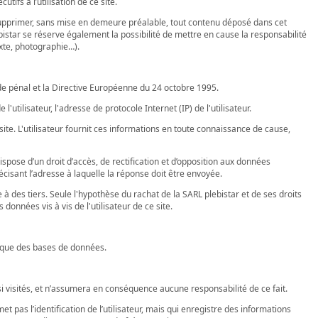
fs à l’utilisation de ce site.
de supprimer, sans mise en demeure préalable, tout contenu déposé dans cet
ebistar se réserve également la possibilité de mettre en cause la responsabilité
exte, photographie…).
ode pénal et la Directive Européenne du 24 octobre 1995.
l'utilisateur, l'adresse de protocole Internet (IP) de l'utilisateur.
site. L'utilisateur fournit ces informations en toute connaissance de cause,
dispose d’un droit d’accès, de rectification et d’opposition aux données
écisant l’adresse à laquelle la réponse doit être envoyée.
 à des tiers. Seule l'hypothèse du rachat de la SARL plebistar et de ses droits
onnées vis à vis de l'utilisateur de ce site.
idique des bases de données.
nsi visités, et n’assumera en conséquence aucune responsabilité de ce fait.
met pas l’identification de l’utilisateur, mais qui enregistre des informations